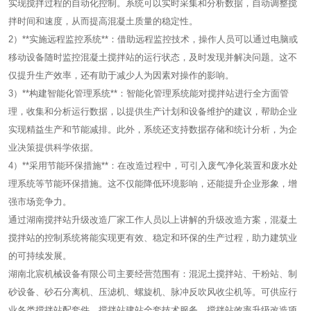
实现搅拌过程的自动化控制。系统可以实时采集和分析数据，自动调整搅
拌时间和速度，从而提高混凝土质量的稳定性。
2）**实施远程监控系统**：借助远程监控技术，操作人员可以通过电脑或
移动设备随时监控混凝土搅拌站的运行状态，及时发现并解决问题。这不
仅提升生产效率，还有助于减少人为因素对操作的影响。
3）**构建智能化管理系统**：智能化管理系统能对搅拌站进行全方面管
理，收集和分析运行数据，以提供生产计划和设备维护的建议，帮助企业
实现精益生产和节能减排。此外，系统还支持数据存储和统计分析，为企
业决策提供科学依据。
4）**采用节能环保措施**：在改造过程中，可引入废气净化装置和废水处
理系统等节能环保措施。这不仅能降低环境影响，还能提升企业形象，增
强市场竞争力。
通过湖南搅拌站升级改造厂家工作人员以上讲解的升级改造方案，混凝土
搅拌站的控制系统将能实现更有效、稳定和环保的生产过程，助力建筑业
的可持续发展。
湖南北宸机械设备有限公司主要经营范围有：混泥土搅拌站、干粉站、制
砂设备、砂石分离机、压滤机、螺旋机、脉冲反吹风收尘机等。可供应行
业各类搅拌站配套件。搅拌站建站全套技术服务、搅拌站效率升级改造项