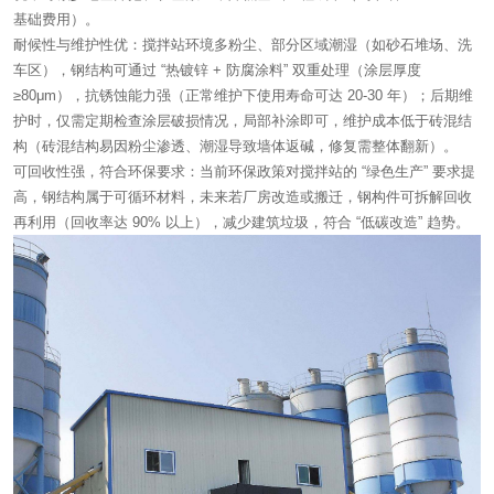
基础费用）。
耐候性与维护性优：搅拌站环境多粉尘、部分区域潮湿（如砂石堆场、洗
车区），钢结构可通过 “热镀锌 + 防腐涂料” 双重处理（涂层厚度
≥80μm），抗锈蚀能力强（正常维护下使用寿命可达 20-30 年）；后期维
护时，仅需定期检查涂层破损情况，局部补涂即可，维护成本低于砖混结
构（砖混结构易因粉尘渗透、潮湿导致墙体返碱，修复需整体翻新）。
可回收性强，符合环保要求：当前环保政策对搅拌站的 “绿色生产” 要求提
高，钢结构属于可循环材料，未来若厂房改造或搬迁，钢构件可拆解回收
再利用（回收率达 90% 以上），减少建筑垃圾，符合 “低碳改造” 趋势。