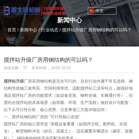
中文
新闻中心
首页
/
新闻中心
/
行业动态
/
搅拌站升级厂房用钢结构的可以吗？
搅拌站升级厂房用钢结构的可以吗？
浏览次数：
57
发布时间： 2025-10-22
搅拌站升级
厂房采用钢结构是完全可行的，且在行业内属于常见选择。钢
结构凭借施工效率高、空间利用率优、适配搅拌站工况等特点，能很好地
满足搅拌站厂房的功能需求（如设备安装、物料存储、车辆通行等），但
需结合搅拌站的具体场景（如荷载、环境、生产流程）做好设计与配套，
以下从可行性分析、核心优势、注意事项三方面详细说明：
一、搅拌站钢结构厂房的 “可行性核心依据”
搅拌站厂房的核心需求是 “承载设备重量（如搅拌主机、配料机、水泥
仓）、耐受物料冲击（砂石、混凝土）、适应频繁车辆进出（罐车、装载
机）”，钢结构的特性完全匹配这些需求：