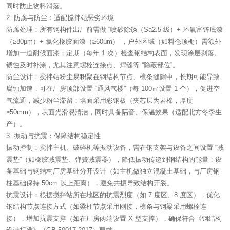
同时防止物料滑落。
2. 防腐与防尘：适配搅拌站恶劣环境
防腐处理：所有钢构件出厂前需做 “喷砂除锈（Sa2.5 级）+ 环氧富锌底漆
（≥80μm）+ 氯化橡胶面漆（≥60μm）”，户外区域（如料仓顶棚）需额外
增加一道耐候面漆；定期（每年 1 次）检查钢结构表面，发现涂层剥落、
锈蚀及时补涂，尤其注意螺栓连接点、焊缝等 “隐蔽部位”。
防尘设计：搅拌站粉尘易积聚在钢结构节点、檩条缝隙中，长期可能导致
腐蚀加速，可在厂房顶部设置 “通风气楼”（每 100㎡设置 1 个），促进空
气流通，减少粉尘滞留；墙面采用彩钢板（夹芯层为岩棉，厚度
≥50mm），表面光滑易清洁，同时具备隔音、保温效果（适配北方冬季生
产）。
3. 振动与抗震：保障结构稳定性
振动控制：搅拌主机、破碎机等振动设备，需在钢支架与设备之间设置 “减
震垫”（如橡胶减震垫、弹簧减震器），降低振动传递到钢结构的能量；设
备基础与钢结构厂房基础分开设计（如主机做独立混凝土基础，与厂房钢
柱基础保持 50cm 以上距离），避免共振导致结构开裂。
抗震设计：根据搅拌站所在地区的抗震烈度（如 7 度区、8 度区），优化
钢结构节点连接方式（如梁柱节点采用刚接，檩条与钢梁采用螺栓连
接），增加抗震支撑（如在厂房两端设置 X 型支撑），确保符合《钢结构