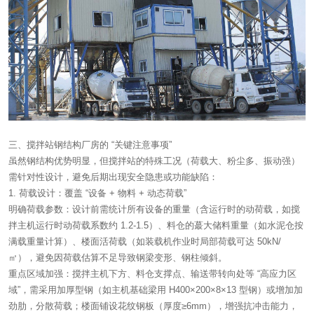
三、搅拌站钢结构厂房的 “关键注意事项”
虽然钢结构优势明显，但搅拌站的特殊工况（荷载大、粉尘多、振动强）
需针对性设计，避免后期出现安全隐患或功能缺陷：
1. 荷载设计：覆盖 “设备 + 物料 + 动态荷载”
明确荷载参数：设计前需统计所有设备的重量（含运行时的动荷载，如搅
拌主机运行时动荷载系数约 1.2-1.5）、料仓的蕞大储料重量（如水泥仓按
满载重量计算）、楼面活荷载（如装载机作业时局部荷载可达 50kN/
㎡），避免因荷载估算不足导致钢梁变形、钢柱倾斜。
重点区域加强：搅拌主机下方、料仓支撑点、输送带转向处等 “高应力区
域”，需采用加厚型钢（如主机基础梁用 H400×200×8×13 型钢）或增加加
劲肋，分散荷载；楼面铺设花纹钢板（厚度≥6mm），增强抗冲击能力，