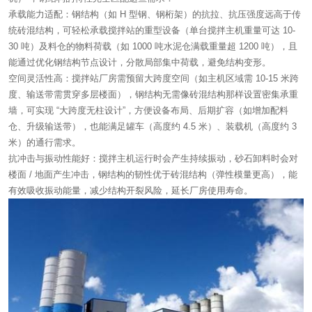
承载能力适配：钢结构（如 H 型钢、钢桁架）的抗拉、抗压强度远高于传
统砖混结构，可轻松承载搅拌站的重型设备（单台搅拌主机重量可达 10-
30 吨）及料仓的物料荷载（如 1000 吨水泥仓满载重量超 1200 吨），且
能通过优化钢结构节点设计，分散局部集中荷载，避免结构变形。
空间灵活性高：搅拌站厂房需预留大跨度空间（如主机区域需 10-15 米跨
度、输送带需贯穿多层楼面），钢结构无需像砖混结构那样设置密集承重
墙，可实现 “大跨度无柱设计”，方便设备布局、后期扩容（如增加配料
仓、升级输送带），也能满足罐车（高度约 4.5 米）、装载机（高度约 3
米）的通行需求。
抗冲击与振动性能好：搅拌主机运行时会产生持续振动，砂石卸料时会对
楼面 / 地面产生冲击，钢结构的韧性优于砖混结构（弹性模量更高），能
有效吸收振动能量，减少结构开裂风险，延长厂房使用寿命。