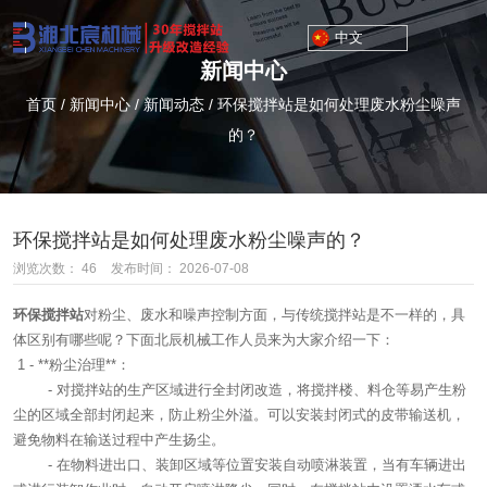
中文
新闻中心
首页
/
新闻中心
/
新闻动态
/
环保搅拌站是如何处理废水粉尘噪声
的？
环保搅拌站是如何处理废水粉尘噪声的？
浏览次数：
46
发布时间： 2026-07-08
环保搅拌站
对粉尘、废水和噪声控制方面，与传统搅拌站是不一样的，具
体区别有哪些呢？下面北辰机械工作人员来为大家介绍一下：
1 - **粉尘治理**：
- 对搅拌站的生产区域进行全封闭改造，将搅拌楼、料仓等易产生粉
尘的区域全部封闭起来，防止粉尘外溢。可以安装封闭式的皮带输送机，
避免物料在输送过程中产生扬尘。
- 在物料进出口、装卸区域等位置安装自动喷淋装置，当有车辆进出