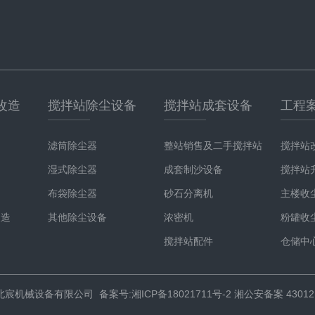
改造
搅拌站除尘设备
搅拌站成套设备
工程
滤筒除尘器
整站销售及二手搅拌站
搅拌站
湿式除尘器
成套制沙设备
搅拌站
布袋除尘器
砂石分离机
主楼收
改造
其他除尘设备
浓密机
粉罐收
搅拌站配件
仓储中
湖南北宸机械设备有限公司
备案号:湘ICP备18021711号-2
湘公安备案 430121