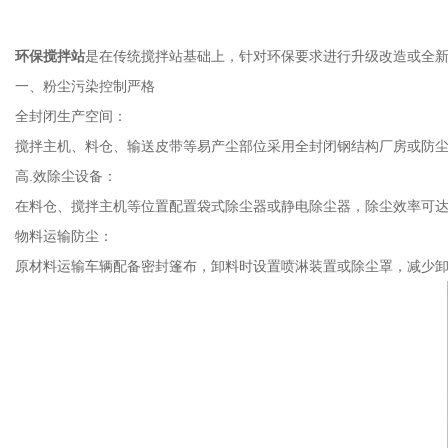
环保搅拌站
是在传统搅拌站基础上，针对环保要求进行升级改造或全
一、粉尘污染控制严格
全封闭生产空间：
搅拌主机、料仓、输送皮带等易产尘部位采用全封闭钢结构厂房或防
高.效除尘设备：
在料仓、搅拌主机等位置配置袋式除尘器或静电除尘器，除尘效率可达 99
物料运输防尘：
原材料运输车辆配备密封篷布，卸料时设置喷淋装置或除尘罩，减少