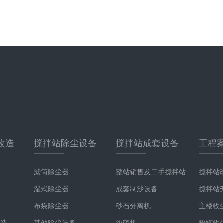
改造
搅拌站除尘设备
搅拌站成套设备
工程
滤筒除尘器
整站销售及二手搅拌站
搅拌站
湿式除尘器
成套制沙设备
搅拌站
布袋除尘器
砂石分离机
主楼收
改造
其他除尘设备
浓密机
粉罐收