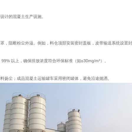
新设计的混凝土生产设施。
尘罩，阻断粉尘外溢。例如，料仓顶部安装密封盖板，皮带输送系统设置
% 以上，确保排放浓度符合环保标准（如≤30mg/m³）。
卸料扬尘；成品混凝土运输罐车采用密闭罐体，避免沿途抛洒。