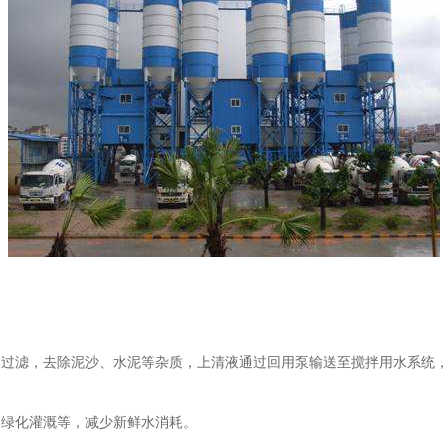
过滤，去除泥沙、水泥等杂质，上清液通过回用泵输送至搅拌用水系统，循
、绿化灌溉等，减少新鲜水消耗。