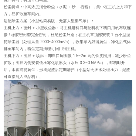
粉尘特点：中高浓度混合粉尘（水泥 + 砂 + 石粉），集中在主机上方和下
方，易扩散至车间内。
适配除尘方案（小型站简易版，无需大型集气罩）：
主机上方：密封 + 小型收尘器：将主机进料口与配料机下料口用帆布软连
接 / 橡胶密封套完全密封，杜绝粉尘外逸；在主机罩顶部安装 1 台小型滤
筒除尘器（处理风量 2000~4000m³/h），收集罩内残留扬尘，净化后气体
排至车间内，粉尘定期清理可回用到主机。
主机下方：围挡 + 喷淋：卸料口周围做 1.5~2m 高的铁皮围挡，减少粉尘
扩散；围挡内侧安装低压雾化喷淋头（水压 0.3~0.5MPa），卸料时开
启，水雾捕捉扬尘，形成泥渣后定期清扫（小型站无废水处理压力，泥渣
可直接混入成品料）。