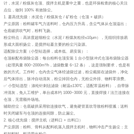
计，水泥 / 粉煤灰仓顶、搅拌主机是重中之重，也是环保检查的核心关注
点位，做到 100% 有效除尘。
1. 蕞高优先级：水泥仓 / 粉煤灰仓 / 矿粉仓（仓顶 + 破拱）
产尘原因：粉料罐车气力送料时，仓内压力升高，含尘气体从仓顶溢出；
仓底破拱吹气时，粉料飞扬。
粉尘特点：高浓度超细粉尘（水泥 / 粉煤灰粒径≤10μm），无组织排放易
形成大面积扬尘，是搅拌站蕞主要的粉尘污染源。
适配除尘方案（小型站选择，成本低、易安装）：
仓顶标配布袋除尘器：每台粉料仓顶安装 1 台小型脉冲式仓顶布袋除尘器
（处理风量 800~2000m³/h，滤袋数量 6~12 条），这是强制要求，也是有
效的方式。工作时，仓内含尘气体经滤袋过滤，粉尘截留在滤袋外，净化
后气体排出，脉冲自动清灰，粉尘掉回仓内，无粉尘外排、物料零浪费。
✅ 小型站选型：涤纶针刺毡滤袋（耐温≤130℃，适配常温粉料），自带脉
冲清灰，免人工维护，单台成本约 1000~3000 元，直接焊接 / 法兰连接在
仓顶，无需额外场地。
辅助控尘：仓底破拱采用软连接吹气，避免硬管直吹导致粉料喷溅；送料
时关闭罐车与仓顶的连接间隙，防止漏尘。
2. 核心优先级：搅拌主机（进料口 + 出料口）
产尘原因：粉料、骨料从配料机落入搅拌主机时，物料冲击产生扬尘；主
机卸料时，料流带出粉尘。