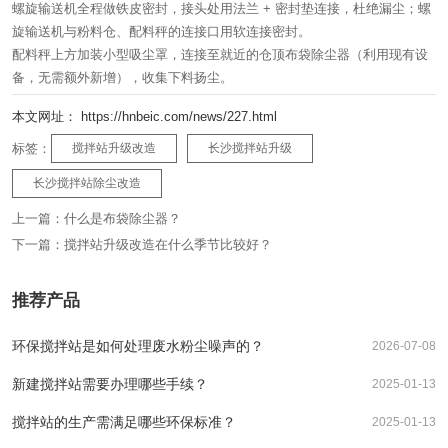
螺旋输送机全程做铁皮密封，接头处用法兰 + 密封垫连接，杜绝漏尘；螺
旋输送机与粉料仓、配料秤的连接口用软连接密封。
配料秤上方加装小型吸尘罩，连接至就近的仓顶布袋除尘器（利用现有设
备，无需额外新增），收集下料扬尘。
本文网址： https://hnbeic.com/news/227.html
标签：
搅拌站升级改造
长沙搅拌站升级
长沙搅拌站除尘改造
上一篇：
什么是布袋除尘器？
下一篇：
搅拌站升级改造在什么季节比较好？
推荐产品
环保搅拌站是如何处理废水粉尘噪声的？
2026-07-08
新建搅拌站需要办理哪些手续？
2025-01-13
搅拌站的生产需满足哪些环保标准？
2025-01-13