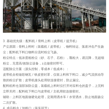
3. 基础优先级：配料机 / 骨料上料（皮带机 / 提升机）
产尘原因：骨料上料时（装载机 / 皮带机），物料转运、落差冲击产生扬
尘；配料机下料口物料分流时粉尘飞扬。
粉尘特点：低浓度粗粉尘（砂、石子、石粉），颗粒大，易沉降，无超细
粉尘，无需高/效除尘设备，z点做密封即可。
适配除尘方案（源头控制，零成本 / 低成本）：
皮带机全程做彩钢瓦 / 铁皮密封罩，仅留上料和下料口，减少气流扰动导
致的粉尘扩散；皮带机接头处用软连接密封，防止漏尘。
配料机料仓顶部加防尘盖，装载机上料时仅打开对应料仓的盖子，上完料
立即关闭；配料机下料口与皮带机 / 主机用软连接密封。
辅助：上料区地面做硬化处理，定期用洒水车 / 水管洒水，防止地面扬尘
二次扩散。
4. 成品料仓 / 卸料口（装车环节）