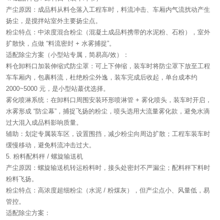
产尘原因：成品料从料仓落入工程车时，料流冲击、车厢内气流扰动产生
扬尘，是搅拌站室外主要扬尘点。
粉尘特点：中浓度混合粉尘（混凝土成品料携带的水泥粉、石粉），室外
扩散快，点做 “料流密封 + 水雾捕捉”。
适配除尘方案（小型站专属，简易高/效）：
料仓卸料口加装伸缩式防尘罩：可上下伸缩，装车时将防尘罩下放至工程
车车厢内，包裹料流，杜绝粉尘外逸，装车完成后收起，单台成本约
2000~5000 元，是小型站蕞优选择。
雾化喷淋系统：在卸料口周围安装环形喷淋管 + 雾化喷头，装车时开启，
水雾形成 “防尘幕”，捕捉飞扬的粉尘，喷头选用大流量雾化款，避免水滴
过大混入成品料影响质量。
辅助：划定专属装车区，设置围挡，减少粉尘向周边扩散；工程车装车时
缓慢移动，避免料流冲击过大。
5. 粉料配料秤 / 螺旋输送机
产尘原因：螺旋输送机转运粉料时，接头处密封不严漏尘；配料秤下料时
粉料飞扬。
粉尘特点：高浓度超细粉尘（水泥 / 粉煤灰），但产尘点小、风量低，易
管控。
适配除尘方案：