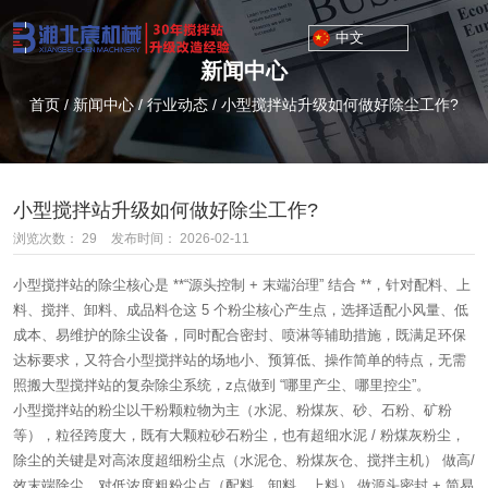
中文
新闻中心
首页
/
新闻中心
/
行业动态
/
小型搅拌站升级如何做好除尘工作?
小型搅拌站升级如何做好除尘工作?
浏览次数：
29
发布时间： 2026-02-11
小型搅拌站的除尘核心是 **“源头控制 + 末端治理” 结合 **，针对配料、上
料、搅拌、卸料、成品料仓这 5 个粉尘核心产生点，选择适配小风量、低
成本、易维护的除尘设备，同时配合密封、喷淋等辅助措施，既满足环保
达标要求，又符合小型搅拌站的场地小、预算低、操作简单的特点，无需
照搬大型搅拌站的复杂除尘系统，z点做到 “哪里产尘、哪里控尘”。
小型搅拌站的粉尘以干粉颗粒物为主（水泥、粉煤灰、砂、石粉、矿粉
等），粒径跨度大，既有大颗粒砂石粉尘，也有超细水泥 / 粉煤灰粉尘，
除尘的关键是对高浓度超细粉尘点（水泥仓、粉煤灰仓、搅拌主机） 做高/
效末端除尘，对低浓度粗粉尘点（配料、卸料、上料） 做源头密封 + 简易