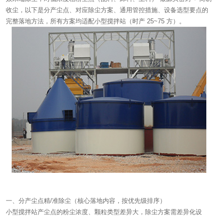
收尘，以下是分产尘点、对应除尘方案、通用管控措施、设备选型要点的
完整落地方法，所有方案均适配小型搅拌站（时产 25~75 方）。
一、分产尘点精/准除尘（核心落地内容，按优先级排序）
小型搅拌站产尘点的粉尘浓度、颗粒类型差异大，除尘方案需差异化设